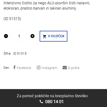
Intenzivno čistilo za nego ALU-površin čisti naravni,
eloksiran, prašno barvan in lakiran aluminij.
(ID 51315)
remove_circle
add_circle
V VOZIČEK
shopping_cart
Šifra:
ID 51315
Deli:
Facebook
Instagram
E-pošta
Za pomoč pokličite na brezplačno številko
080 14 01