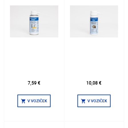
7,59 €
10,08 €
V VOZIČEK
V VOZIČEK
shopping_cart
shopping_cart