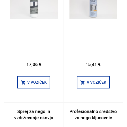
17,06 €
15,41 €
V VOZIČEK
V VOZIČEK
shopping_cart
shopping_cart
Sprej za nego in
Profesionalno sredstvo
vzdrževanje okovja
za nego kljucavnic