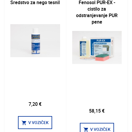
Sredstvo za nego tesnil
Fenosol PUR-EX -
cistilo za
odstranjevanje PUR
pene
7,20 €
58,15 €
V VOZIČEK
shopping_cart
V VOZIČEK
shopping_cart