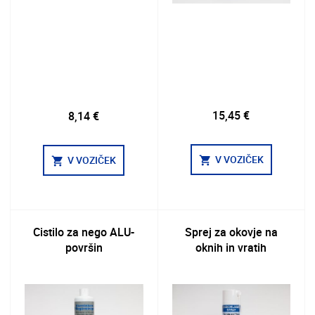
15,45 €
8,14 €
V VOZIČEK
V VOZIČEK
shopping_cart
shopping_cart
Cistilo za nego ALU-
Sprej za okovje na
površin
oknih in vratih