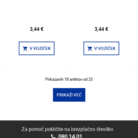
3,44 €
3,44 €
V VOZIČEK
V VOZIČEK
shopping_cart
shopping_cart
Prikazanih
18
artiklov od
25
PRIKAŽI VEČ
Za pomoč pokličite na brezplačno številko
080 14 01