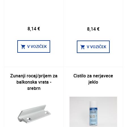
8,14 €
8,14 €
V VOZIČEK
V VOZIČEK
shopping_cart
shopping_cart
Zunanji rocaj/prijem za
Cistilo za nerjavece
balkonska vrata -
jeklo
srebrn