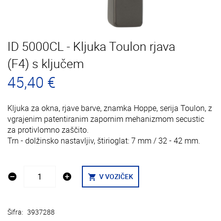
ID 5000CL - Kljuka Toulon rjava
(F4) s ključem
45,40 €
Kljuka za okna, rjave barve, znamka Hoppe, serija Toulon, z
vgrajenim patentiranim zapornim mehanizmom secustic
za protivlomno zaščito.
Trn - dolžinsko nastavljiv, štirioglat: 7 mm / 32 - 42 mm.
remove_circle
add_circle
V VOZIČEK
shopping_cart
Šifra:
3937288