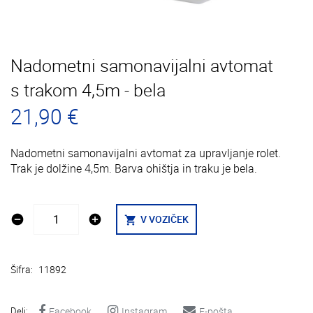
Nadometni samonavijalni avtomat
s trakom 4,5m - bela
21,90 €
Nadometni samonavijalni avtomat za upravljanje rolet.
Trak je dolžine 4,5m. Barva ohištja in traku je bela.
remove_circle
add_circle
V VOZIČEK
shopping_cart
Šifra:
11892
Deli:
Facebook
Instagram
E-pošta