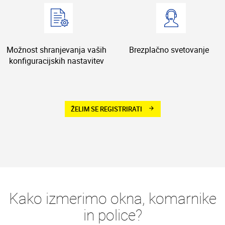
Možnost shranjevanja vaših
Brezplačno svetovanje
konfiguracijskih nastavitev
ŽELIM SE REGISTRIRATI
arrow_forward
Kako izmerimo okna, komarnike
in police?