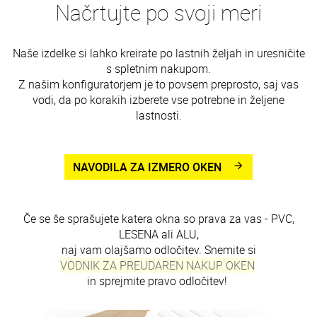
Načrtujte po svoji meri
Naše izdelke si lahko kreirate po lastnih željah in uresničite
s spletnim nakupom.
Z našim konfiguratorjem je to povsem preprosto, saj vas
vodi, da po korakih izberete vse potrebne in željene
lastnosti.
NAVODILA ZA IZMERO OKEN
arrow_forward
Če se še sprašujete katera okna so prava za vas - PVC,
LESENA ali ALU,
naj vam olajšamo odločitev. Snemite si
VODNIK ZA PREUDAREN NAKUP OKEN
in sprejmite pravo odločitev!