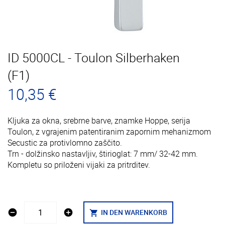
ID 5000CL - Toulon Silberhaken
(F1)
10,35 €
Kljuka za okna, srebrne barve, znamke Hoppe, serija
Toulon, z vgrajenim patentiranim zapornim mehanizmom
Secustic za protivlomno zaščito.
Trn - dolžinsko nastavljiv, štirioglat: 7 mm/ 32-42 mm.
Kompletu so priloženi vijaki za pritrditev.
remove_circle
add_circle
IN DEN WARENKORB
shopping_cart