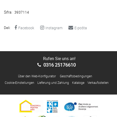
Šifra:
3937114
Deli:
Facebook
Instagram
E-pošta
Rufen Sie uns an!
0316 25176610
Über den Web-Konfigurator
Geschäftsbedingungen
Cookie-Einstellungen
Lieferung und Zahlung
Kataloge
Verkaufsstellen